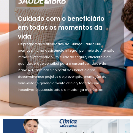
Cuidado com o beneficiário
em todos os momentos da
vida
Os programas e atividades da Clínica Saúde BRB
promovem uma assistência integral por meio da Atenção
Primária, oferecendo um cuidado seguro, eficiente e de
qualidade, que contribui para a sustentabilidade do
Plano A-1. Com base no perfil dos beneficiários,
desenvolvemos projetos de prevenção, promoção do
bem-estar e gerenciamento clínico, focados em
incentivar o autocuidado e a mudança de hábitos.