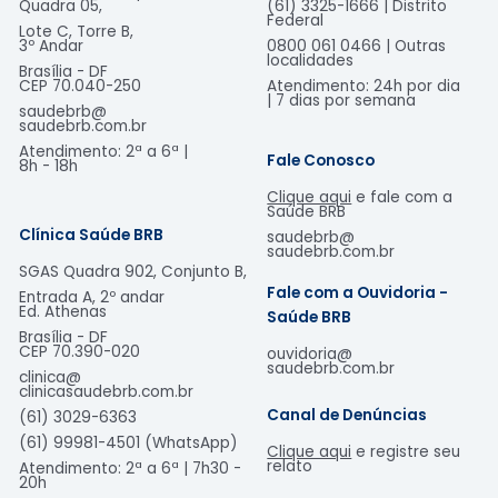
Quadra 05,
(61) 3325-1666 | Distrito
Federal
Lote C, Torre B,
3º Andar
0800 061 0466 | Outras
localidades
Brasília - DF
CEP 70.040-250
Atendimento: 24h por dia
| 7 dias por semana
saudebrb@
saudebrb.com.br
Atendimento: 2ª a 6ª |
Fale Conosco
8h - 18h​
Clique aqui
e fale com a
Saúde BRB
Clínica Saúde BRB
saudebrb@
saudebrb.com.br
SGAS Quadra 902, Conjunto B,
Fale com a Ouvidoria -
Entrada A, 2º andar
Ed. Athenas
Saúde BRB
Brasília - DF
CEP
70.390-020
ouvidoria@
saudebrb.com.br
clinica@
clinicasaudebrb.com.br
Canal de Denúncias
(61) 3029-6363
(61) 99981-4501 (WhatsApp)
Clique aqui
e registre seu
relato
Atendimento: 2ª a 6ª | 7h30 -
20h