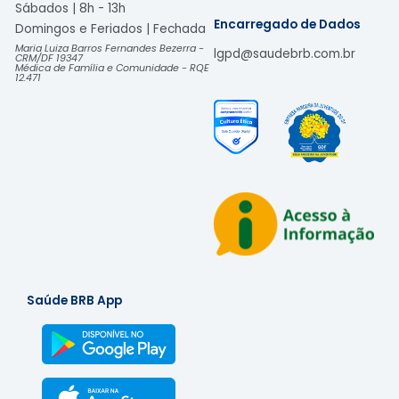
Sábados | 8h - 13h
Encarregado de Dados
Domingos e Feriados | Fechada​
Maria Luiza Barros Fernandes Bezerra -
lgpd@saudebrb.com.br
CRM/DF 19347
Médica de Família e Comunidade - RQE
12.471
Saúde BRB App