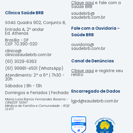
Clique aqui
e fale com a
Saúde BRB
Clínica Saúde BRB
saudebrb@
saudebrb.com.br
SGAS Quadra 902, Conjunto B,
Fale com a Ouvidoria -
Entrada A, 2º andar
Ed. Athenas
Saúde BRB
Brasília - DF
CEP
70.390-020
ouvidoria@
saudebrb.com.br
clinica@
clinicasaudebrb.com.br
Canal de Denúncias
(61) 3029-6363
(61) 99981-4501 (WhatsApp)
Clique aqui
e registre seu
relato
Atendimento: 2ª a 6ª | 7h30 -
20h
Sábados | 8h - 13h
Encarregado de Dados
Domingos e Feriados | Fechada​
Maria Luiza Barros Fernandes Bezerra -
lgpd@saudebrb.com.br
CRM/DF 19347
Médica de Família e Comunidade - RQE
12.471