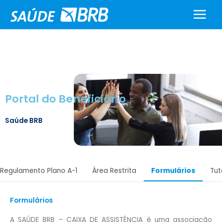
Ir
para
o
conteúdo
Portal do Beneficiário
Saúde BRB
Regulamento Plano A-1
Área Restrita
Formulários
Tut
Formulários
A SAÚDE BRB – CAIXA DE ASSISTÊNCIA é uma associação