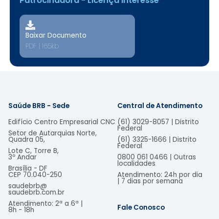
Patrocinadora - Licença Interesse
Baixar Documento
PDF | 165kb
Saúde BRB - Sede
Central de Atendimento
Edifício Centro Empresarial CNC
(61) 3029-8057 | Distrito
Federal
Setor de Autarquias Norte,
Quadra 05,
(61) 3325-1666 | Distrito
Federal
Lote C, Torre B,
3º Andar
0800 061 0466 | Outras
localidades
Brasília - DF
CEP 70.040-250
Atendimento: 24h por dia
| 7 dias por semana
saudebrb@
saudebrb.com.br
Atendimento: 2ª a 6ª |
Fale Conosco
8h - 18h​