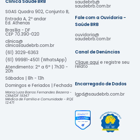
Clínica Saúde BRB
saudebrb@
saudebrb.com.br
SGAS Quadra 902, Conjunto B,
Fale com a Ouvidoria -
Entrada A, 2º andar
Ed. Athenas
Saúde BRB
Brasília - DF
CEP
70.390-020
ouvidoria@
saudebrb.com.br
clinica@
clinicasaudebrb.com.br
Canal de Denúncias
(61) 3029-6363
(61) 99981-4501 (WhatsApp)
Clique aqui
e registre seu
relato
Atendimento: 2ª a 6ª | 7h30 -
20h
Sábados | 8h - 13h
Encarregado de Dados
Domingos e Feriados | Fechada​
Maria Luiza Barros Fernandes Bezerra -
lgpd@saudebrb.com.br
CRM/DF 19347
Médica de Família e Comunidade - RQE
12.471