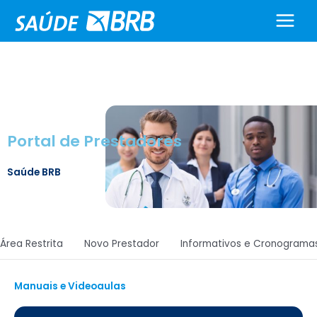
Ir
para
o
conteúdo
Portal de Prestadores
Saúde BRB
Área Restrita
Novo Prestador
Informativos e Cronograma
Manuais e Videoaulas