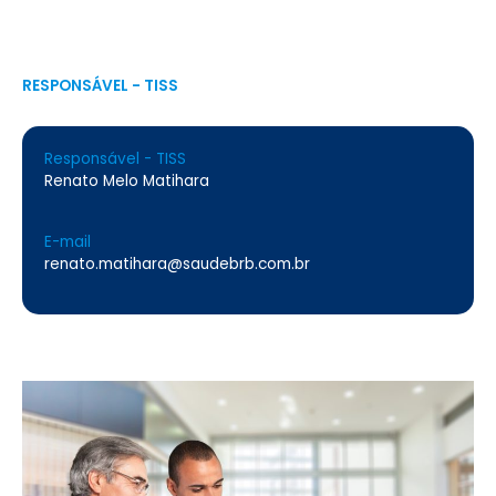
RESPONSÁVEL - TISS
Responsável - TISS
Renato Melo Matihara
E-mail
renato.matihara@saudebrb.com.br