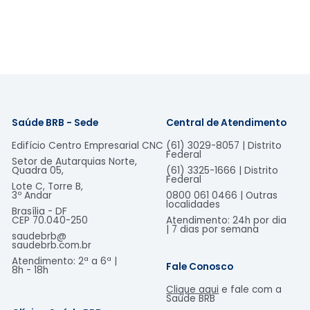
Saúde BRB - Sede
Central de Atendimento
Edifício Centro Empresarial CNC
(61) 3029-8057 | Distrito
Federal
Setor de Autarquias Norte,
Quadra 05,
(61) 3325-1666 | Distrito
Federal
Lote C, Torre B,
3º Andar
0800 061 0466 | Outras
localidades
Brasília - DF
CEP 70.040-250
Atendimento: 24h por dia
| 7 dias por semana
saudebrb@
saudebrb.com.br
Atendimento: 2ª a 6ª |
Fale Conosco
8h - 18h​
Clique aqui
e fale com a
Saúde BRB