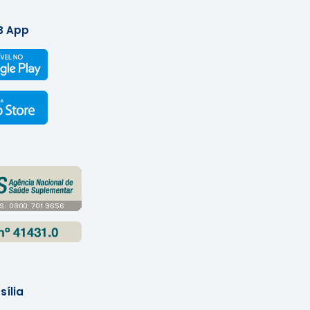
B App
sília