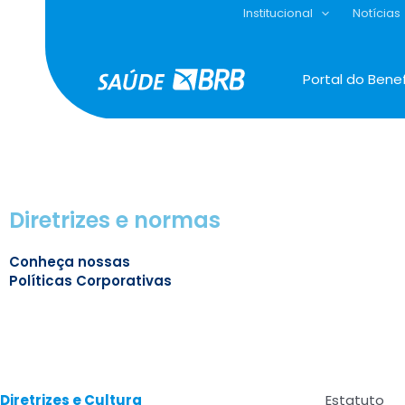
Ir
Institucional
Notícias
para
o
conteúdo
Portal do Benef
Diretrizes e normas
Conheça nossas
Políticas Corporativas
Diretrizes e Cultura
Estatuto