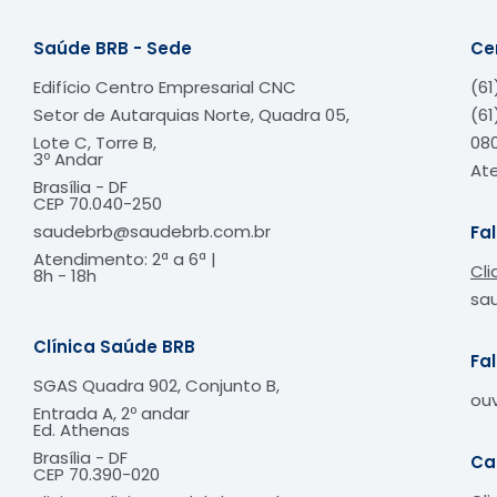
Saúde BRB - Sede
Ce
Edifício Centro Empresarial CNC
(61
Setor de Autarquias Norte, Quadra 05,
(61
Lote C, Torre B,
080
3º Andar
Ate
Brasília - DF
CEP 70.040-250
saudebrb@saudebrb.com.br
Fa
Atendimento: 2ª a 6ª |
Cli
8h - 18h​
sa
Clínica Saúde BRB
Fa
SGAS Quadra 902, Conjunto B,
ou
Entrada A, 2º andar
Ed. Athenas
Brasília - DF
Ca
CEP
70.390-020