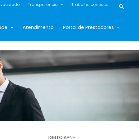
rivacidade
Transparência
Trabalhe conosco
Pesqui
ade
Atendimento
Portal de Prestadores
LGBTQIAPN+