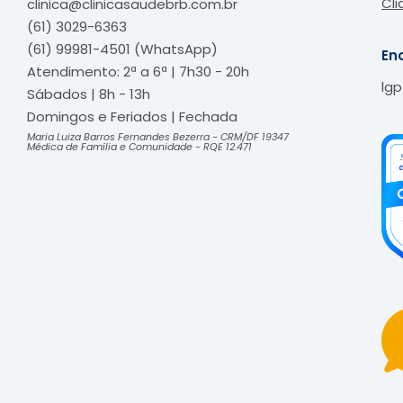
Cli
clinica@clinicasaudebrb.com.br
(61) 3029-6363
(61) 99981-4501 (WhatsApp)
En
Atendimento: 2ª a 6ª | 7h30 - 20h
lg
Sábados | 8h - 13h
Domingos e Feriados | Fechada​
Maria Luiza Barros Fernandes Bezerra - CRM/DF 19347
Médica de Família e Comunidade - RQE 12.471