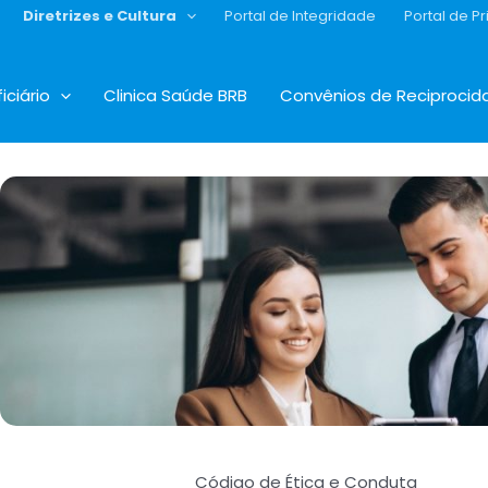
Diretrizes e Cultura
Portal de Integridade
Portal de P
iciário
Clinica Saúde BRB
Convênios de Reciprocid
Código de Ética e Conduta