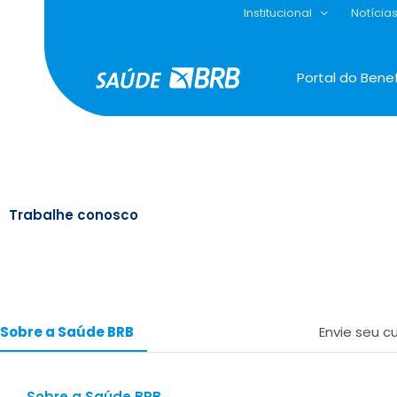
Ir
Institucional
Notícia
para
o
conteúdo
Portal do Benef
Trabalhe conosco
Sobre a Saúde BRB
Envie seu cu
Sobre a Saúde BRB