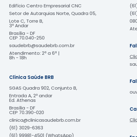
Edifício Centro Empresarial CNC
(61
Setor de Autarquias Norte, Quadra 05,
(61
Lote C, Torre B,
080
3º Andar
Ate
Brasília - DF
CEP 70.040-250
saudebrb@saudebrb.com.br
Fa
Atendimento: 2ª a 6ª |
Cli
8h - 18h​
sa
Clínica Saúde BRB
Fa
SGAS Quadra 902, Conjunto B,
ou
Entrada A, 2º andar
Ed. Athenas
Brasília - DF
Ca
CEP
70.390-020
Cli
clinica@clinicasaudebrb.com.br
(61) 3029-6363
(61) 99981-4501 (WhatsApp)