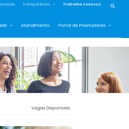
vacidade
Transparência
Trabalhe conosco
Pesqui
ade
Atendimento
Portal de Prestadores
Vagas Disponíveis