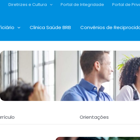
s
Diretrizes e Cultura
Portal de Integridade
Portal de Pri
iciário
Clinica Saúde BRB
Convênios de Reciprocid
rrículo
Orientações