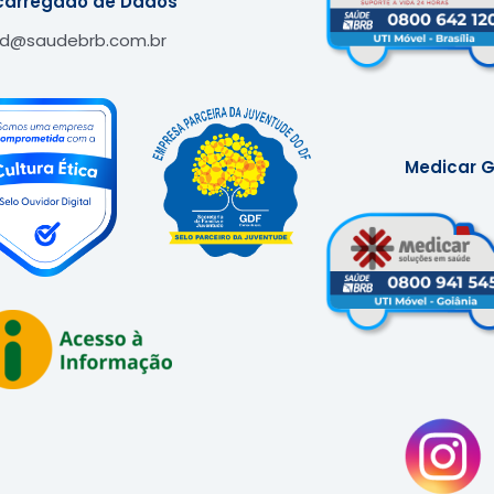
carregado de Dados
pd@saudebrb.com.br
Medicar G