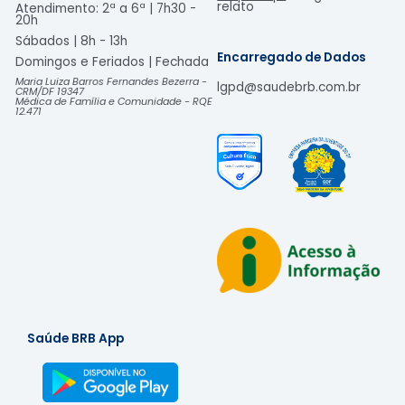
relato
Atendimento: 2ª a 6ª | 7h30 -
20h
Sábados | 8h - 13h
Encarregado de Dados
Domingos e Feriados | Fechada​
Maria Luiza Barros Fernandes Bezerra -
lgpd@saudebrb.com.br
CRM/DF 19347
Médica de Família e Comunidade - RQE
12.471
Saúde BRB App