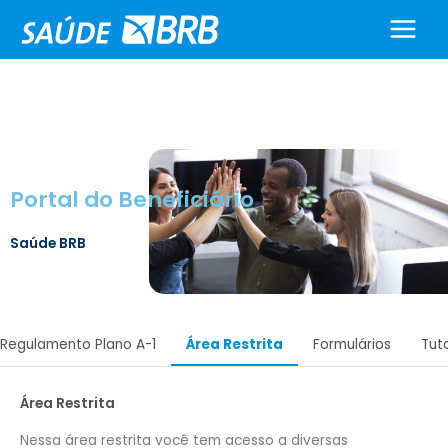
Ir
para
o
conteúdo
Portal do Beneficiário
Saúde BRB
Regulamento Plano A-1
Área Restrita
Formulários
Tuto
Área Restrita
Nessa área restrita você tem acesso a diversas