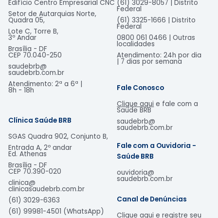
Edifício Centro Empresarial CNC
(61) 3029-8057 | Distrito
Federal
Setor de Autarquias Norte,
Quadra 05,
(61) 3325-1666 | Distrito
Federal
Lote C, Torre B,
3º Andar
0800 061 0466 | Outras
localidades
Brasília - DF
CEP 70.040-250
Atendimento: 24h por dia
| 7 dias por semana
saudebrb@
saudebrb.com.br
Atendimento: 2ª a 6ª |
Fale Conosco
8h - 18h​
Clique aqui
e fale com a
Saúde BRB
Clínica Saúde BRB
saudebrb@
saudebrb.com.br
SGAS Quadra 902, Conjunto B,
Fale com a Ouvidoria -
Entrada A, 2º andar
Ed. Athenas
Saúde BRB
Brasília - DF
CEP
70.390-020
ouvidoria@
saudebrb.com.br
clinica@
clinicasaudebrb.com.br
Canal de Denúncias
(61) 3029-6363
(61) 99981-4501 (WhatsApp)
Clique aqui
e registre seu