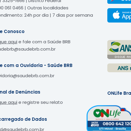
) 3325-1666 | Distrito Federal
0 061 0466 | Outras localidades
ndimento: 24h por dia | 7 dias por semana
le Conosco
que aqui
e fale com a Saúde BRB
udebrb@saudebrb.com.br
le com a Ouvidoria - Saúde BRB
vidoria@saudebrb.com.br
nal de Denúncias
ONLife Bra
que aqui
e registre seu relato
carregado de Dados
pd@saudebrb.com.br