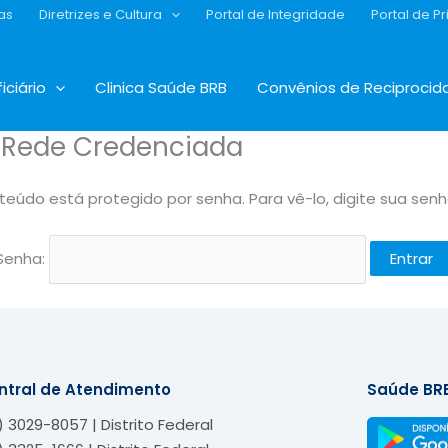
as
Diretrizes e Cultura
Portal de Integridade
Portal de P
iciário
Clinica Saúde BRB
Convênios de Reciprocid
– Rede Credenciada
teúdo está protegido por senha. Para vê-lo, digite sua senh
Senha:
ntral de Atendimento
Saúde BR
) 3029-8057 | Distrito Federal