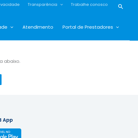
rivacidade
Transparência
Trabalhe conosco
Pesqui
ade
Atendimento
Portal de Prestadores
a abaixo.
B App