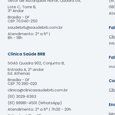
Setor de Autarquias Norte, Quadra 05,
(61
Lote C, Torre B,
080
3º Andar
Ate
Brasília - DF
CEP 70.040-250
saudebrb@saudebrb.com.br
Fa
Atendimento: 2ª a 6ª |
Cli
8h - 18h​
sa
Clínica Saúde BRB
Fa
SGAS Quadra 902, Conjunto B,
ou
Entrada A, 2º andar
Ed. Athenas
Brasília - DF
Ca
CEP
70.390-020
Cli
clinica@clinicasaudebrb.com.br
(61) 3029-6363
(61) 99981-4501 (WhatsApp)
En
Atendimento: 2ª a 6ª | 7h30 - 20h
lg