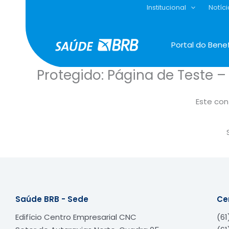
Ir
Institucional
Notíci
para
o
conteúdo
Portal do Benef
Protegido: Página de Teste 
Este con
Saúde BRB - Sede
Ce
Edifício Centro Empresarial CNC
(61