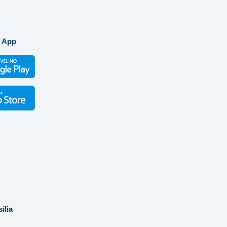
 App
ília