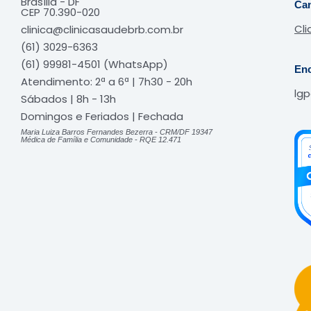
Brasília - DF
Can
CEP
70.390-020
Cli
clinica@clinicasaudebrb.com.br
(61) 3029-6363
(61) 99981-4501 (WhatsApp)
Enc
Atendimento: 2ª a 6ª | 7h30 - 20h
lg
Sábados | 8h - 13h
Domingos e Feriados | Fechada​
Maria Luiza Barros Fernandes Bezerra - CRM/DF 19347
Médica de Família e Comunidade - RQE 12.471