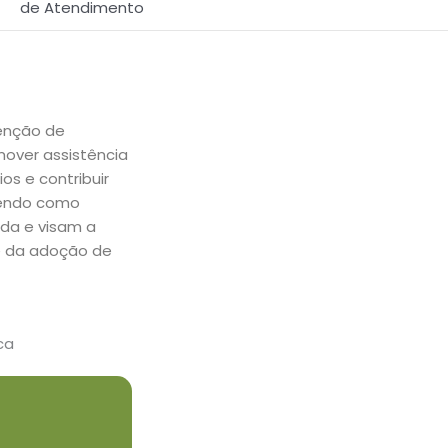
de Atendimento
enção de
over assistência
ios e contribuir
tendo como
ida e visam a
e da adoção de