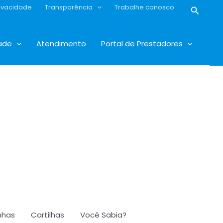
rivacidade
Transparência
Trabalhe conosco
Pesqui
ade
Atendimento
Portal de Prestadores
has
Cartilhas
Você Sabia?