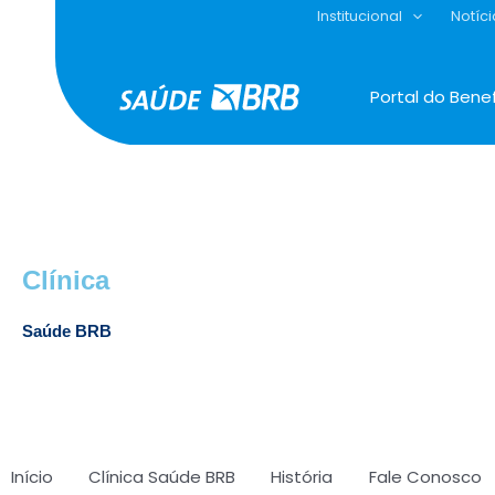
Ir
Institucional
Notíci
para
o
conteúdo
Portal do Benef
Clínica
Saúde BRB
Início
Clínica Saúde BRB
História
Fale Conosco