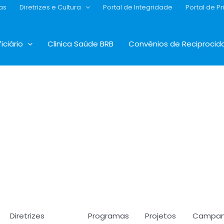
as
Diretrizes e Cultura
Portal de Integridade
Portal de P
iciário
Clinica Saúde BRB
Convênios de Reciprocid
Diretrizes
Programas
Projetos
Campan