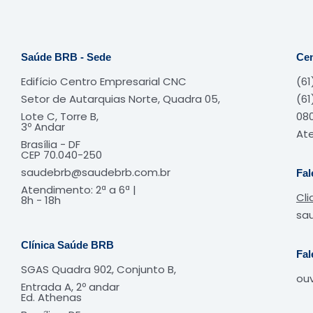
Saúde BRB - Sede
Cen
Edifício Centro Empresarial CNC
(61
Setor de Autarquias Norte, Quadra 05,
(61
Lote C, Torre B,
080
3º Andar
Ate
Brasília - DF
CEP 70.040-250
saudebrb@saudebrb.com.br
Fal
Atendimento: 2ª a 6ª |
Cli
8h - 18h​
sa
Clínica Saúde BRB
Fal
SGAS Quadra 902, Conjunto B,
ou
Entrada A, 2º andar
Ed. Athenas