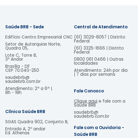
Saúde BRB - Sede
Central de Atendimento
Edifício Centro Empresarial CNC
(61) 3029-8057 | Distrito
Federal
Setor de Autarquias Norte,
Quadra 05,
(61) 3325-1666 | Distrito
Federal
Lote C, Torre B,
3º Andar
0800 061 0466 | Outras
localidades
Brasília - DF
CEP 70.040-250
Atendimento: 24h por dia
| 7 dias por semana
saudebrb@
saudebrb.com.br
Atendimento: 2ª a 6ª |
Fale Conosco
8h - 18h​
Clique aqui
e fale com a
Saúde BRB
Clínica Saúde BRB
saudebrb@
saudebrb.com.br
SGAS Quadra 902, Conjunto B,
Fale com a Ouvidoria -
Entrada A, 2º andar
Ed. Athenas
Saúde BRB