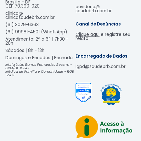
Brasília - DF
CEP
70.390-020
ouvidoria@
saudebrb.com.br
clinica@
clinicasaudebrb.com.br
Canal de Denúncias
(61) 3029-6363
(61) 99981-4501 (WhatsApp)
Clique aqui
e registre seu
relato
Atendimento: 2ª a 6ª | 7h30 -
20h
Sábados | 8h - 13h
Encarregado de Dados
Domingos e Feriados | Fechada​
Maria Luiza Barros Fernandes Bezerra -
lgpd@saudebrb.com.br
CRM/DF 19347
Médica de Família e Comunidade - RQE
12.471