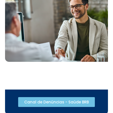
Conflito de Interesses:
Considera-se conflito de
interesses toda e qualquer circunstância em que os
interesses particulares do colaborador confrontem com
os interesses da Operadora e de seus beneficiários de
forma a comprometê-los ou influenciar o desempenho
imparcial do exercício profissional.
Dados Pessoais Sensíveis:
Todo dado pessoal que
pode gerar qualquer tipo de discriminação, tais como os
dados sobre origem racial ou étnica, convicção
religiosa, ou referente à saúde ou à vida sexual, dado
genético ou biométrico.
Dados Pessoais:
Toda informação relacionada a
pessoa natural identificada ou identificável, tal como
nome, RG, CPF, e-mail, etc.
Canal de Denúncias - Saúde BRB
Ética:
Refere-se aos padrões de conduta moral que
devem nortear o comportamento pessoal, profissional e