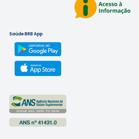
Art. 4º.
As normas contidas neste Código aplicam-se, no
âmbito da Saúde BRB e da Clínica Saúde BRB, a todos os
empregados, inclusive aqueles cedidos pelo BRB – Banco
de Brasília que prestem serviço na Saúde BRB, dirigentes e
Saúde BRB App
conselheiros, prepostos, estagiários, aprendizes e
terceirizados, os quais devem atuar com base nos
princípios e valores aqui definidos.
5. PRINCÍPIOS
Art. 5º.
A atuação da Saúde BRB deve basear-se em
princípios éticos, aderentes à sua Missão, Visão e Valores,
cujas estratégias são elaboradas pelos seus dirigentes e
compartilhadas por todos os seus empregados e demais
colaboradores, de forma a garantir o fortalecimento, a
reputação e a integridade da Caixa de Assistência no
mercado.
Art. 6º.
A Saúde BRB aplica os princípios da ética,