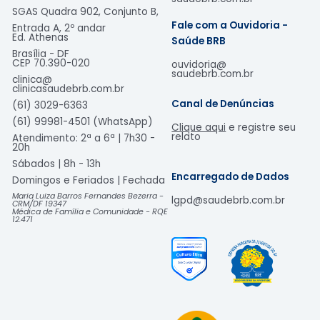
SGAS Quadra 902, Conjunto B,
ou normativos.
Fale com a Ouvidoria -
Entrada A, 2º andar
Ed. Athenas
Saúde BRB
Transparência:
Divulgação clara, completa e objetiva
Brasília - DF
de informações relevantes para a operadora e para a
CEP
70.390-020
ouvidoria@
saudebrb.com.br
sociedade, independentemente daquelas exigidas pela
clinica@
clinicasaudebrb.com.br
legislação. É a visibilidade das decisões e das ações,
Canal de Denúncias
(61) 3029-6363
mediante comunicação clara, exata, ágil e acessível,
(61) 99981-4501 (WhatsApp)
dando ênfase à publicidade e à prestação de contas
Clique aqui
e registre seu
relato
Atendimento: 2ª a 6ª | 7h30 -
de seus atos, observados os limites do direito à
20h
confidencialidade.
Sábados | 8h - 13h
Encarregado de Dados
Domingos e Feriados | Fechada​
Tratamento (de dados):
Toda operação realizada
Maria Luiza Barros Fernandes Bezerra -
lgpd@saudebrb.com.br
com dados pessoais, como as que se referem à coleta,
CRM/DF 19347
Médica de Família e Comunidade - RQE
produção, recepção, classificação, utilização, acesso,
12.471
reprodução, transmissão, distribuição, processamento,
arquivamento, armazenamento, eliminação, avaliação
ou controle da informação, modificação, comunicação,
transferência, difusão ou extração.
4. ABRANGÊNCIA