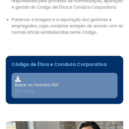
responsáveis pelo processo de normatização, apuração
e gestão do Código de Ética e Conduta Corporativa;
Preservar a imagem e a reputação dos gestores e
empregados, cujas condutas estejam de acordo com as
normas éticas estabelecidas neste Código.
3. DEFINIÇÕES
Art. 3º.
Para fins deste Código de Ética e Conduta
Código de Ética e Conduta Corporativa
Corporativa, às expressões nele utilizadas atribuem-se os
seguintes significados:
Associada Patrocinadora:
Empresa do Grupo BRB,
Baixar no formato PDF
patrocinadora do Plano de Saúde.
PDF | 551kb
Colaborador:
Termo genérico utilizado para designar
empregado da Saúde BRB, inclusive aqueles cedidos
pelo Banco de Brasília – BRB que prestem serviço na
Unidade, estagiários, aprendizes, terceirizados,
dirigentes e conselheiros.